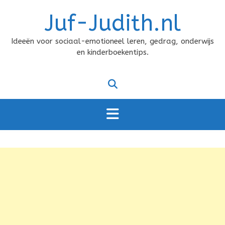
Doorgaan
Juf-Judith.nl
naar
inhoud
Ideeën voor sociaal-emotioneel leren, gedrag, onderwijs
en kinderboekentips.