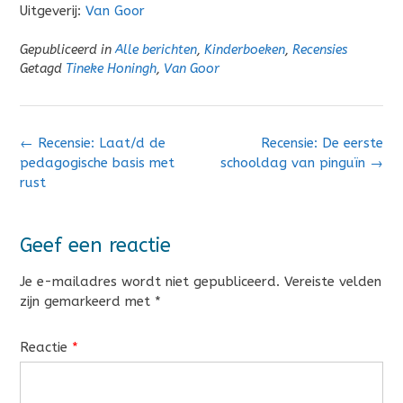
Uitgeverij:
Van Goor
Gepubliceerd in
Alle berichten
,
Kinderboeken
,
Recensies
Getagd
Tineke Honingh
,
Van Goor
Bericht
←
Recensie: Laat/d de
Recensie: De eerste
navigatie
pedagogische basis met
schooldag van pinguïn
→
rust
Geef een reactie
Je e-mailadres wordt niet gepubliceerd.
Vereiste velden
zijn gemarkeerd met
*
Reactie
*