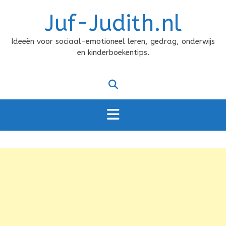
Doorgaan
Juf-Judith.nl
naar
inhoud
Ideeën voor sociaal-emotioneel leren, gedrag, onderwijs
en kinderboekentips.