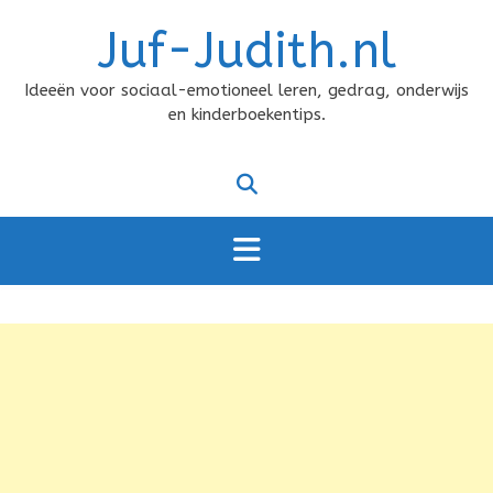
Doorgaan
Juf-Judith.nl
naar
inhoud
Ideeën voor sociaal-emotioneel leren, gedrag, onderwijs
en kinderboekentips.