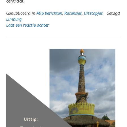
centraal.
Gepubliceerd in
Alle berichten
,
Recensies
,
Uitstapjes
Getagd
Limburg
Laat een reactie achter