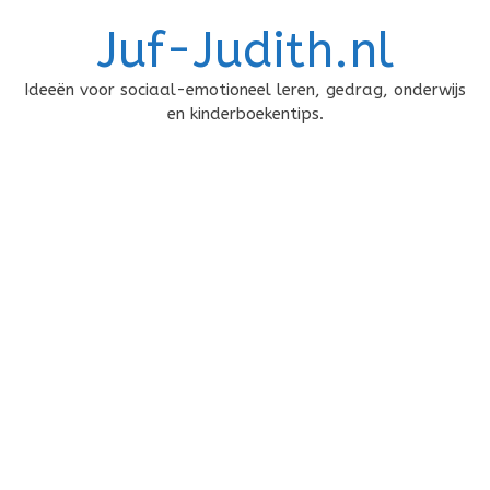
Doorgaan
Juf-Judith.nl
naar
inhoud
Ideeën voor sociaal-emotioneel leren, gedrag, onderwijs
en kinderboekentips.