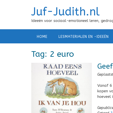
Doorgaan
Juf-Judith.nl
naar
inhoud
Ideeën voor sociaal-emotioneel leren, gedrag
HOME
LESMATERIALEN EN -IDEEËN
Tag:
2 euro
Geef
Geplaats
Vanaf 6 
kopen vo
hoeveel i
Gepublic