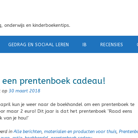
, onderwijs en kinderboekentips.
GEDRAG EN SOCIAAL LEREN
IB
RECENSIES
 een prentenboek cadeau!
t op
30 maart 2018
april kun je weer naar de boekhandel om een prentenboek te
or maar 2 euro! Dit jaar is dat het prentenboek ‘Raad eens
k van je hou!’
eerd in
Alle berichten
,
materialen en producten voor thuis
,
Prentenb