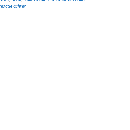
 euro
,
actie
,
boekhandel
,
prentenboek cadeau
reactie achter