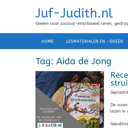
Doorgaan
Juf-Judith.nl
naar
inhoud
Ideeën voor sociaal-emotioneel leren, gedrag
HOME
LESMATERIALEN EN -IDEEËN
Tag:
Aida de Jong
Rece
stru
Geplaats
De avont
lezen in
Gepublic