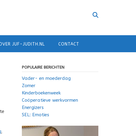
OVER JUF-JUDITH.NL
CONTACT
POPULAIRE BERICHTEN
Vader- en moederdag
Zomer
Kinderboekenweek
Coöperatieve werkvormen
Energizers
te
SEL: Emoties
g
,