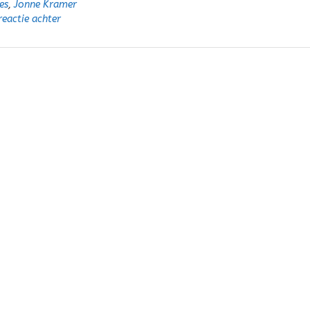
es
,
Jonne Kramer
reactie achter