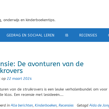
, onderwijs en kinderboekentips.
GEDRAG EN SOCIAAL LEREN
IB
RECENSIES
nsie: De avonturen van de
ikrovers
t op
22 maart 2024
uren van de struikrovers is een leuke verhalenbundel om voor 
 de klas. Een recensie met lesideeën….
eerd in
Alle berichten
,
Kinderboeken
,
Recensies
Getagd
Aida de Jon