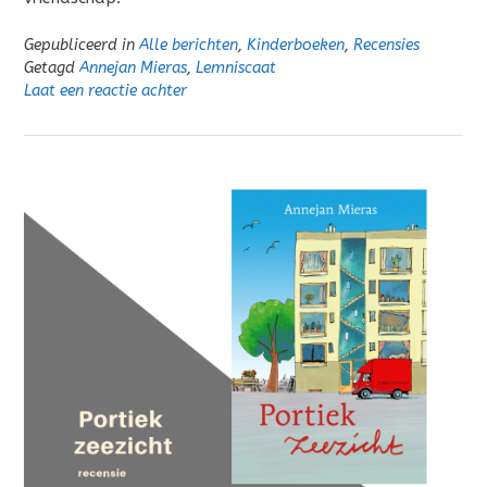
Gepubliceerd in
Alle berichten
,
Kinderboeken
,
Recensies
Getagd
Annejan Mieras
,
Lemniscaat
Laat een reactie achter