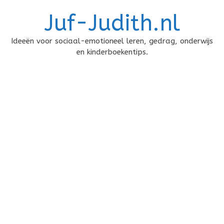
Doorgaan
Juf-Judith.nl
naar
inhoud
Ideeën voor sociaal-emotioneel leren, gedrag, onderwijs
en kinderboekentips.