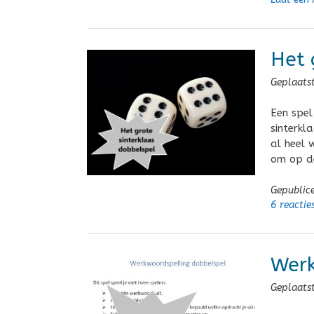
Het 
Geplaats
Een spel
sinterkl
al heel 
om op de
Gepublic
6 reactie
Wer
Geplaats