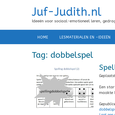
Doorgaan
Juf-Judith.nl
naar
inhoud
Ideeën voor sociaal-emotioneel leren, gedrag
HOME
LESMATERIALEN EN -IDEEËN
Tag:
dobbelspel
Spel
Geplaats
Een star
maakte h
Gepublic
dobbelsp
Laat een 