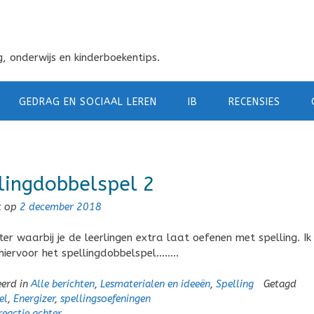
, onderwijs en kinderboekentips.
GEDRAG EN SOCIAAL LEREN
IB
RECENSIES
lingdobbelspel 2
t op
2 december 2018
ter waarbij je de leerlingen extra laat oefenen met spelling. Ik
iervoor het spellingdobbelspel……..
eerd in
Alle berichten
,
Lesmaterialen en ideeën
,
Spelling
Getagd
el
,
Energizer
,
spellingsoefeningen
reactie achter