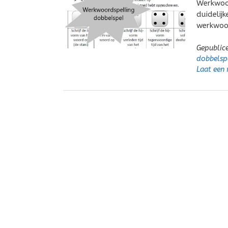
Werkwoor
duidelij
werkwoo
Gepublic
dobbelsp
Laat een 