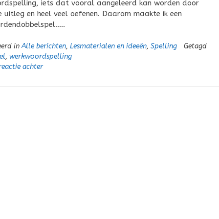
dspelling, iets dat vooral aangeleerd kan worden door
ke uitleg en heel veel oefenen. Daarom maakte ik een
rdendobbelspel…..
eerd in
Alle berichten
,
Lesmaterialen en ideeën
,
Spelling
Getagd
el
,
werkwoordspelling
reactie achter