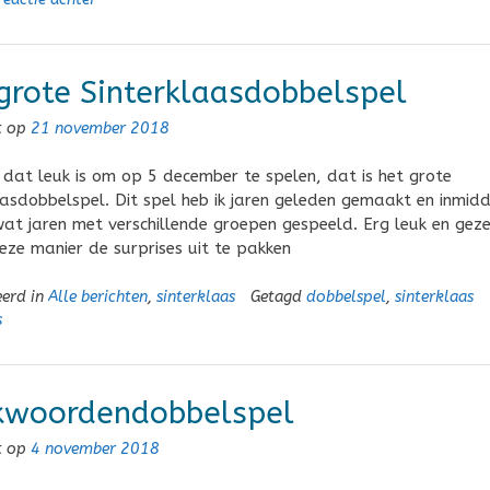
grote Sinterklaasdobbelspel
t op
21 november 2018
 dat leuk is om op 5 december te spelen, dat is het grote
aasdobbelspel. Dit spel heb ik jaren geleden gemaakt en inmidd
wat jaren met verschillende groepen gespeeld. Erg leuk en geze
ze manier de surprises uit te pakken
eerd in
Alle berichten
,
sinterklaas
Getagd
dobbelspel
,
sinterklaas
s
kwoordendobbelspel
t op
4 november 2018