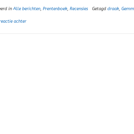
eerd in
Alle berichten
,
Prentenboek
,
Recensies
Getagd
draak
,
Gemm
reactie achter