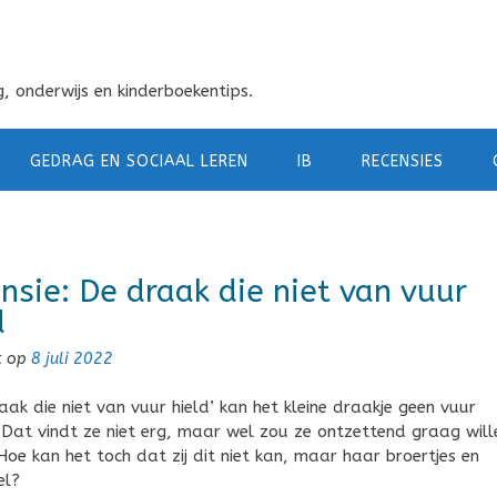
, onderwijs en kinderboekentips.
GEDRAG EN SOCIAAL LEREN
IB
RECENSIES
nsie: De draak die niet van vuur
d
t op
8 juli 2022
raak die niet van vuur hield’ kan het kleine draakje geen vuur
Dat vindt ze niet erg, maar wel zou ze ontzettend graag will
 Hoe kan het toch dat zij dit niet kan, maar haar broertjes en
el?