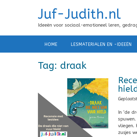
Doorgaan
Juf-Judith.nl
naar
inhoud
Ideeën voor sociaal-emotioneel leren, gedrag
HOME
LESMATERIALEN EN -IDEEËN
Tag:
draak
Rece
hiel
Geplaats
In ‘de d
spuwen. 
vliegen.
zusjes w