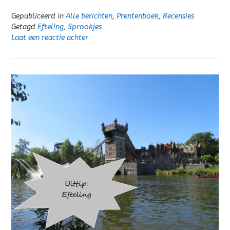
Gepubliceerd in
Alle berichten
,
Prentenboek
,
Recensies
Getagd
Efteling
,
Sprookjes
Laat een reactie achter