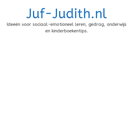
Doorgaan
Juf-Judith.nl
naar
inhoud
Ideeën voor sociaal-emotioneel leren, gedrag, onderwijs
en kinderboekentips.