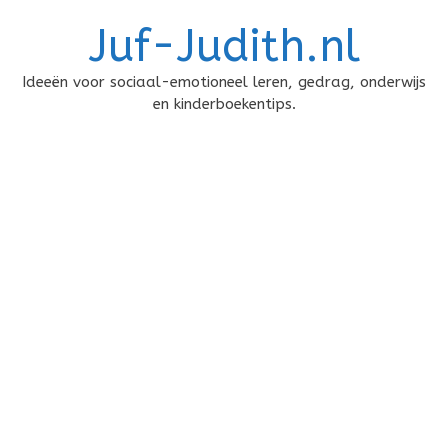
Doorgaan
Juf-Judith.nl
naar
inhoud
Ideeën voor sociaal-emotioneel leren, gedrag, onderwijs
en kinderboekentips.