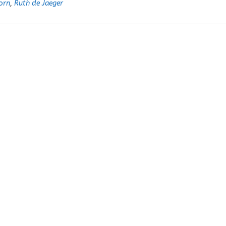
orn
,
Ruth de Jaeger