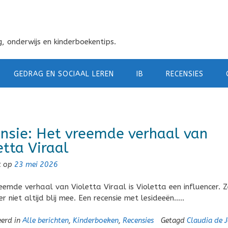
, onderwijs en kinderboekentips.
GEDRAG EN SOCIAAL LEREN
IB
RECENSIES
nsie: Het vreemde verhaal van
etta Viraal
t op
23 mei 2026
reemde verhaal van Violetta Viraal is Violetta een influencer. Z
er niet altijd blij mee. Een recensie met lesideeën…..
eerd in
Alle berichten
,
Kinderboeken
,
Recensies
Getagd
Claudia de 