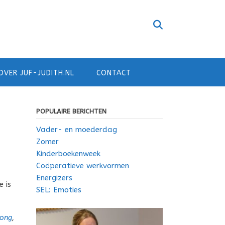
OVER JUF-JUDITH.NL
CONTACT
POPULAIRE BERICHTEN
Vader- en moederdag
Zomer
Kinderboekenweek
Coöperatieve werkvormen
Energizers
e is
SEL: Emoties
Jong
,