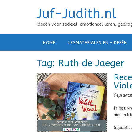
Doorgaan
Juf-Judith.nl
naar
inhoud
Ideeën voor sociaal-emotioneel leren, gedrag
HOME
LESMATERIALEN EN -IDEEËN
Tag:
Ruth de Jaeger
Rece
Viol
Geplaats
In het v
hier echt
Gepublic