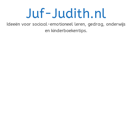
Doorgaan
Juf-Judith.nl
naar
inhoud
Ideeën voor sociaal-emotioneel leren, gedrag, onderwijs
en kinderboekentips.