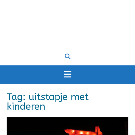
Tag:
uitstapje met
kinderen