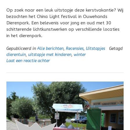
Op zoek naar een leuk uitstapje deze kerstvakantie? Wij
bezochten het China Light festival in Ouwehands
Dierenpark. Een belevenis voor jong en oud met 30
schitterende lichtkunstwerken op verschillende locaties
in het dierenpark.
Gepubliceerd in
Alle berichten
,
Recensies
,
Uitstapjes
Getagd
dierentuin
,
uitstapje met kinderen
,
winter
Laat een reactie achter