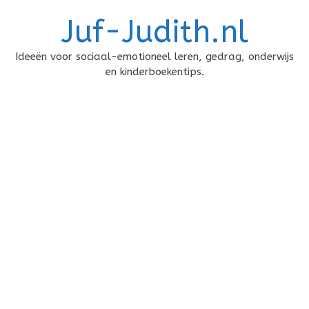
Doorgaan
Juf-Judith.nl
naar
inhoud
Ideeën voor sociaal-emotioneel leren, gedrag, onderwijs
en kinderboekentips.