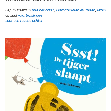
Gepubliceerd in
Alle berichten
,
Lesmaterialen en ideeën
,
lezen
Getagd
voorleesdagen
Laat een reactie achter