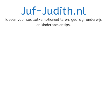
Doorgaan
Juf-Judith.nl
naar
inhoud
Ideeën voor sociaal-emotioneel leren, gedrag, onderwijs
en kinderboekentips.