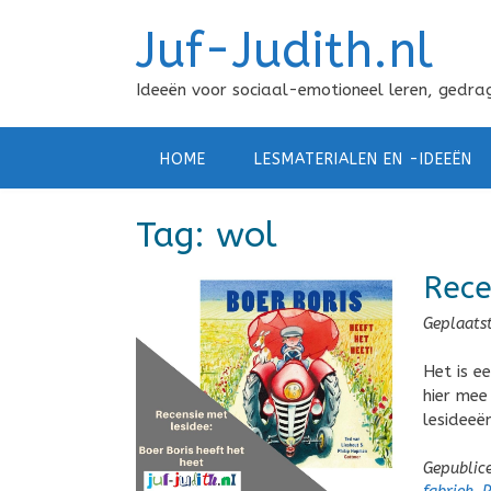
Doorgaan
Juf-Judith.nl
naar
inhoud
Ideeën voor sociaal-emotioneel leren, gedrag
HOME
LESMATERIALEN EN -IDEEËN
Tag:
wol
Rece
Geplaats
Het is e
hier mee
lesideeë
Gepublic