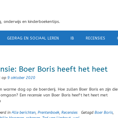
, onderwijs en kinderboekentips.
GEDRAG EN SOCIAAL LEREN
IB
RECENSIES
nsie: Boer Boris heeft het heet
t op
9 oktober 2020
en warme dag op de boerderij. Hoe zullen Boer Boris en zijn die
 omgaan? Een recensie van Boer Boris heeft het heet met
n
eerd in
Alle berichten
,
Prentenboek
,
Recensies
Getagd
Boer Boris
,