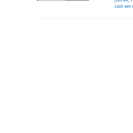
fabriek
,
P
Laat een 