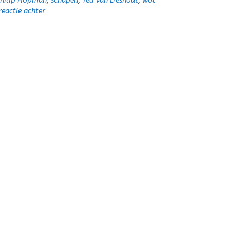
hilip Hopman
,
schapen
,
Ted van Lieshout
,
wol
reactie achter