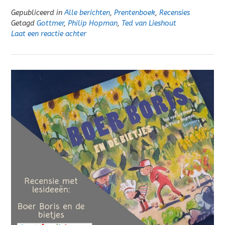
Gepubliceerd in
Alle berichten
,
Prentenboek
,
Recensies
Getagd
Gottmer
,
Philip Hopman
,
Ted van Lieshout
Laat een reactie achter