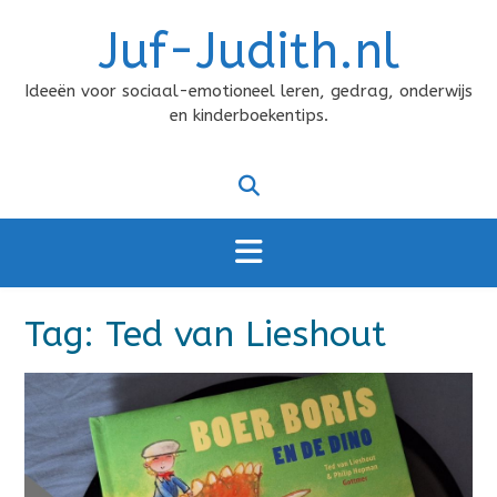
Doorgaan
Juf-Judith.nl
naar
inhoud
Ideeën voor sociaal-emotioneel leren, gedrag, onderwijs
en kinderboekentips.
Tag:
Ted van Lieshout