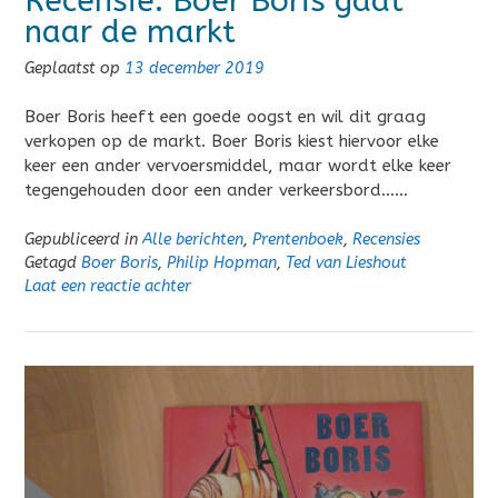
Recensie: Boer Boris gaat
naar de markt
Geplaatst op
13 december 2019
Boer Boris heeft een goede oogst en wil dit graag
verkopen op de markt. Boer Boris kiest hiervoor elke
keer een ander vervoersmiddel, maar wordt elke keer
tegengehouden door een ander verkeersbord……
Gepubliceerd in
Alle berichten
,
Prentenboek
,
Recensies
Getagd
Boer Boris
,
Philip Hopman
,
Ted van Lieshout
Laat een reactie achter