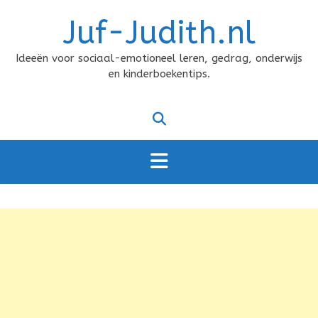
Doorgaan
Juf-Judith.nl
naar
inhoud
Ideeën voor sociaal-emotioneel leren, gedrag, onderwijs
en kinderboekentips.