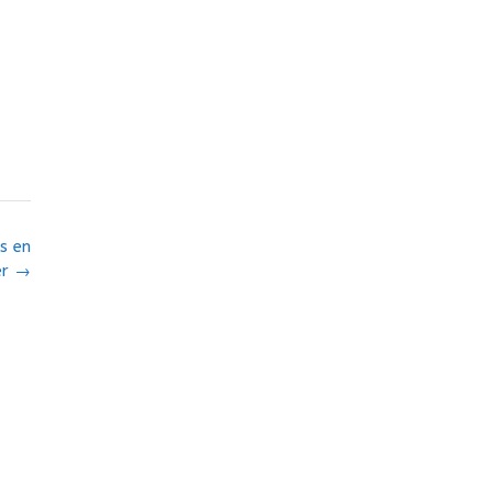
s en
er
→