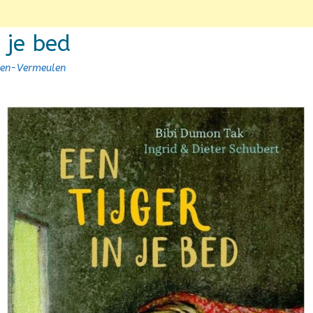
n je bed
sen-Vermeulen