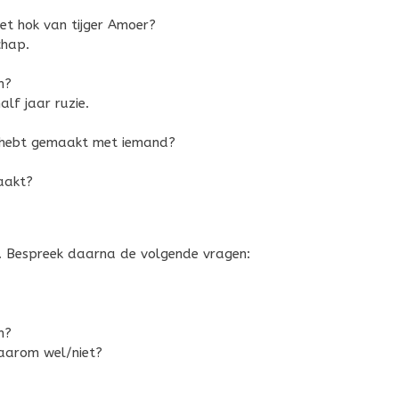
et hok van tijger Amoer?
chap.
n?
alf jaar ruzie.
ie hebt gemaakt met iemand?
aakt?
n. Bespreek daarna de volgende vragen:
n?
aarom wel/niet?