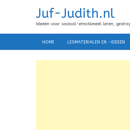
Doorgaan
Juf-Judith.nl
naar
inhoud
Ideeën voor sociaal-emotioneel leren, gedrag
HOME
LESMATERIALEN EN -IDEEËN