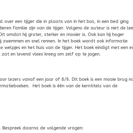
over een tijger die in plaats van in het bos, in een bed ging
eren familie zijn van de tijger. Volgens de auteur is niet de le
Dit omdat hij groter, sterker en mooier is. Ook kan hij hoger
hij zwemmen en snel rennen. In het boek wordt ook informatie
 welpjes en het huis van de tijger. Het boek eindigt met een e
k zat en levend vlees kreeg om zelf op te jagen.
 voor lezers vanaf een jaar of 8/9. Dit boek is een mooie brug n
ormatieboeken. Het boek is één van de kerntitels van de
r. Bespreek daarna de volgende vragen: