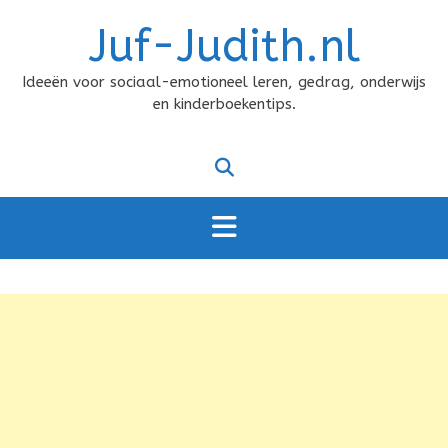
Doorgaan
Juf-Judith.nl
naar
inhoud
Ideeën voor sociaal-emotioneel leren, gedrag, onderwijs
en kinderboekentips.