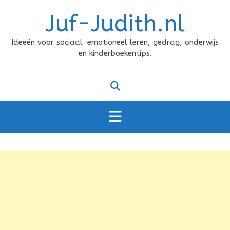
Doorgaan
Juf-Judith.nl
naar
inhoud
Ideeën voor sociaal-emotioneel leren, gedrag, onderwijs
en kinderboekentips.