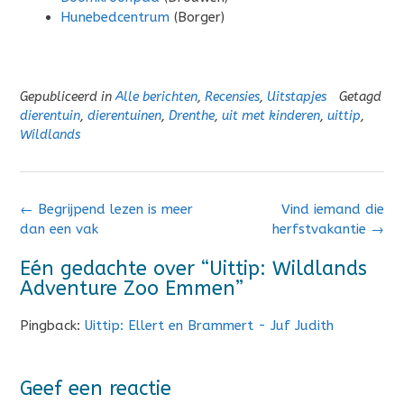
Hunebedcentrum
(Borger)
Gepubliceerd in
Alle berichten
,
Recensies
,
Uitstapjes
Getagd
dierentuin
,
dierentuinen
,
Drenthe
,
uit met kinderen
,
uittip
,
Wildlands
Bericht
←
Begrijpend lezen is meer
Vind iemand die
navigatie
dan een vak
herfstvakantie
→
Eén gedachte over “
Uittip: Wildlands
Adventure Zoo Emmen
”
Pingback:
Uittip: Ellert en Brammert - Juf Judith
Geef een reactie