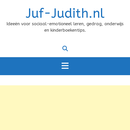
Doorgaan
Juf-Judith.nl
naar
inhoud
Ideeën voor sociaal-emotioneel leren, gedrag, onderwijs
en kinderboekentips.