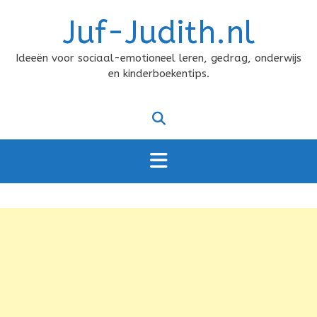
Doorgaan
Juf-Judith.nl
naar
inhoud
Ideeën voor sociaal-emotioneel leren, gedrag, onderwijs
en kinderboekentips.