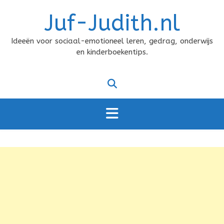
Doorgaan
Juf-Judith.nl
naar
inhoud
Ideeën voor sociaal-emotioneel leren, gedrag, onderwijs
en kinderboekentips.