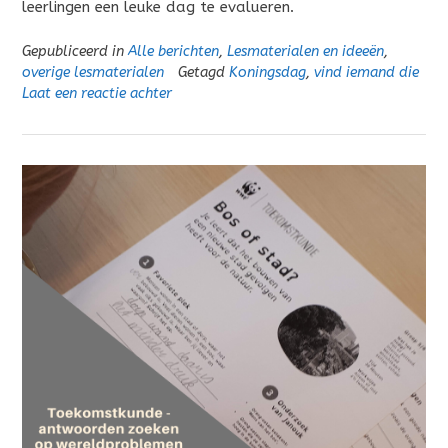
leerlingen een leuke dag te evalueren.
Gepubliceerd in
Alle berichten
,
Lesmaterialen en ideeën
,
overige lesmaterialen
Getagd
Koningsdag
,
vind iemand die
Laat een reactie achter