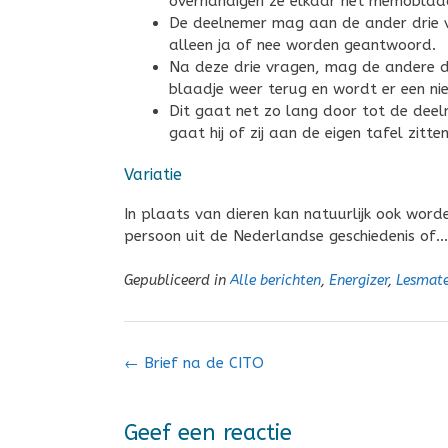
overhandigen ze elkaar het memoblaad
De deelnemer mag aan de ander drie vra
alleen ja of nee worden geantwoord.
Na deze drie vragen, mag de andere dee
blaadje weer terug en wordt er een n
Dit gaat net zo lang door tot de deeln
gaat hij of zij aan de eigen tafel zitten
Variatie
In plaats van dieren kan natuurlijk ook word
persoon uit de Nederlandse geschiedenis of
Gepubliceerd in
Alle berichten
,
Energizer
,
Lesmate
Bericht
←
Brief na de CITO
navigatie
Geef een reactie