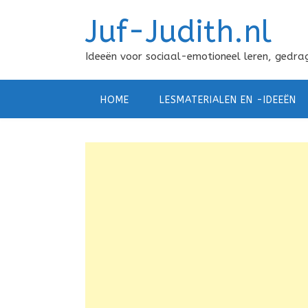
Doorgaan
Juf-Judith.nl
naar
inhoud
Ideeën voor sociaal-emotioneel leren, gedrag
HOME
LESMATERIALEN EN -IDEEËN