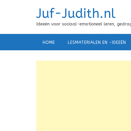
Doorgaan
Juf-Judith.nl
naar
inhoud
Ideeën voor sociaal-emotioneel leren, gedrag
HOME
LESMATERIALEN EN -IDEEËN