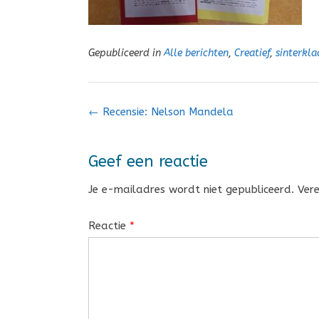
Gepubliceerd in
Alle berichten
,
Creatief
,
sinterkla
Bericht
←
Recensie: Nelson Mandela
navigatie
Geef een reactie
Je e-mailadres wordt niet gepubliceerd.
Ver
Reactie
*