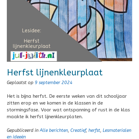
Herfst lijnenkleurplaat
Geplaatst op
9 september 2024
Het is bijna herfst. De eerste weken van dit schooljaar
zitten erop en we komen in de klassen in de
stormingsfase. Voor wat ontspanning of rust in de klas
maakte ik herfst lijnenkleurplaten.
Gepubliceerd in
Alle berichten
,
Creatief
,
herfst
,
Lesmaterialen
en ideeën