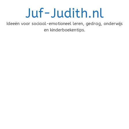
Doorgaan
Juf-Judith.nl
naar
inhoud
Ideeën voor sociaal-emotioneel leren, gedrag, onderwijs
en kinderboekentips.