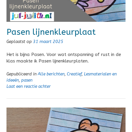
Pasen lijnenkleurplaat
Geplaatst op
31 maart 2025
Het is bijna Pasen. Voor wat ontspanning of rust in de
klas maakte ik Pasen lijnenkleurplaten.
Gepubliceerd in
Alle berichten
,
Creatief
,
Lesmaterialen en
ideeën
,
pasen
Laat een reactie achter