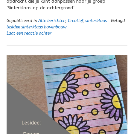
opdracht die je kunt aanpassen naar je groep
‘Sinterklaas op de achtergrond’.
Gepubliceerd in
Alle berichten
,
Creatief
,
sinterklaas
Getagd
lesidee sinterklaas bovenbouw
Laat een reactie achter