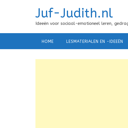
Doorgaan
Juf-Judith.nl
naar
inhoud
Ideeën voor sociaal-emotioneel leren, gedrag
HOME
LESMATERIALEN EN -IDEEËN