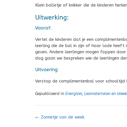
Klein balletje of knikker die de kinderen her
Uitwerking:
Vooraf:
Vertel de kinderen dat je een complimentenba
leerling die de bal in zijn of haar lade he
geven. Andere leerlingen mogen foppen door
dag gaan we bespreken wie de leerlingen de
Uitvoering:
Verstop de complimentenbal voor schooltijd i
Gepubliceerd in
Energizer
,
Lesmaterialen en ideeë
Bericht
←
Zonnetje van de week
navigatie