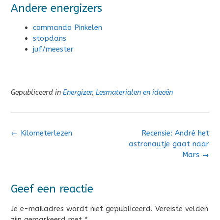
Andere energizers
commando Pinkelen
stopdans
juf/meester
Gepubliceerd in
Energizer
,
Lesmaterialen en ideeën
Bericht
←
Kilometerlezen
Recensie: André het
navigatie
astronautje gaat naar
Mars
→
Geef een reactie
Je e-mailadres wordt niet gepubliceerd.
Vereiste velden
zijn gemarkeerd met
*