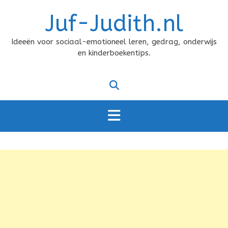
Doorgaan
Juf-Judith.nl
naar
inhoud
Ideeën voor sociaal-emotioneel leren, gedrag, onderwijs
en kinderboekentips.