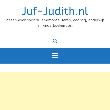
Doorgaan
Juf-Judith.nl
naar
inhoud
Ideeën voor sociaal-emotioneel leren, gedrag, onderwijs
en kinderboekentips.