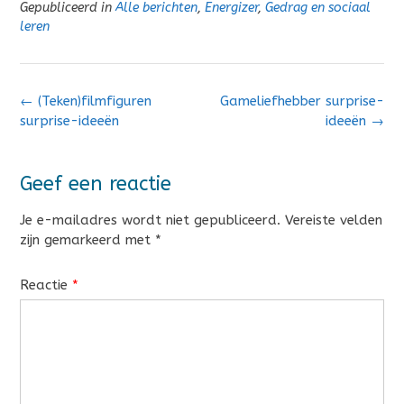
Gepubliceerd in
Alle berichten
,
Energizer
,
Gedrag en sociaal
leren
Bericht
←
(Teken)filmfiguren
Gameliefhebber surprise-
navigatie
surprise-ideeën
ideeën
→
Geef een reactie
Je e-mailadres wordt niet gepubliceerd.
Vereiste velden
zijn gemarkeerd met
*
Reactie
*