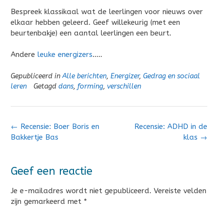
Bespreek klassikaal wat de leerlingen voor nieuws over
elkaar hebben geleerd. Geef willekeurig (met een
beurtenbakje) een aantal leerlingen een beurt.
Andere
leuke energizers
…..
Gepubliceerd in
Alle berichten
,
Energizer
,
Gedrag en sociaal
leren
Getagd
dans
,
forming
,
verschillen
Bericht
←
Recensie: Boer Boris en
Recensie: ADHD in de
navigatie
Bakkertje Bas
klas
→
Geef een reactie
Je e-mailadres wordt niet gepubliceerd.
Vereiste velden
zijn gemarkeerd met
*