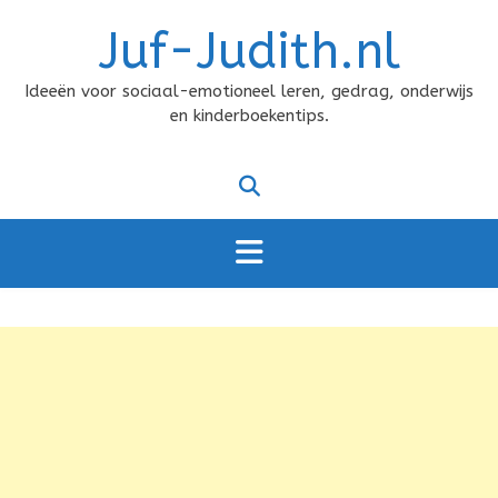
Doorgaan
Juf-Judith.nl
naar
inhoud
Ideeën voor sociaal-emotioneel leren, gedrag, onderwijs
en kinderboekentips.