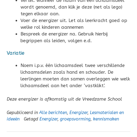
Vertel: wanneer de naam van een lichaamsdeel
wordt genoemd, dan klik je deze (net als lego)
tegen elkaar aan.
Voer de energizer uit. Let als leerkracht goed op
welke rol kinderen aannemen
Bespreek de energizer na. Gebruik hierbij
begrippen als leiden, volgen e.d.
Variatie
Noem i.p.v. één lichaamsdeel twee verschillende
lichaamsdelen zoals hand en schouder. De
leerlingen moeten dan samen overleggen wie welk
lichaamsdeel aan het ander ‘vastklikt’.
Deze energizer is afkomstig uit de Vreedzame School
Gepubliceerd in
Alle berichten
,
Energizer
,
Lesmaterialen en
ideeën
Getagd
Energizer
,
groepsvorming
,
kennismaken