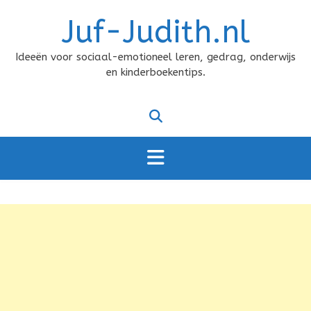
Doorgaan
Juf-Judith.nl
naar
inhoud
Ideeën voor sociaal-emotioneel leren, gedrag, onderwijs
en kinderboekentips.