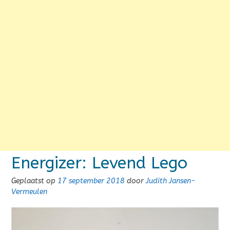
Energizer: Levend Lego
Geplaatst op
17 september 2018
door
Judith Jansen-
Vermeulen