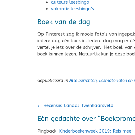
auteurs leesbingo
vakantie leesbingo’s
Boek van de dag
Op Pinterest zag ik mooie foto’s van ingepa
iedere dag één boek in. Iedere dag mag er één
vertel je iets over de schrijver. Het boek van
boek kunnen lezen. Natuurlijk kun je deze bo
Gepubliceerd in
Alle berichten
,
Lesmaterialen en 
Bericht
←
Recensie: Landal Twenhaarsveld
navigatie
Eén gedachte over “
Boekpromo
Pingback:
Kinderboekenweek 2019: Reis mee! -