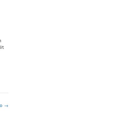
n
it
go
→