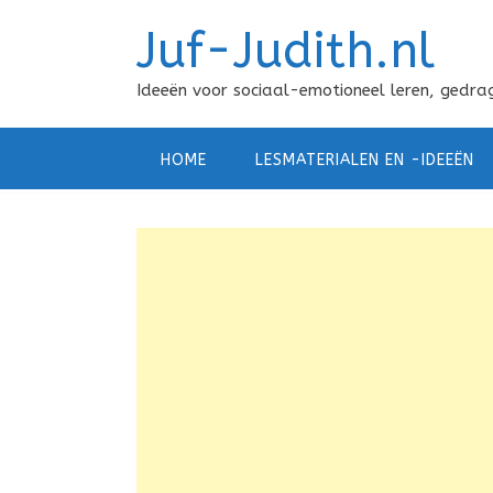
Doorgaan
Juf-Judith.nl
naar
inhoud
Ideeën voor sociaal-emotioneel leren, gedrag
HOME
LESMATERIALEN EN -IDEEËN