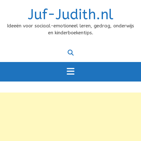
Doorgaan
Juf-Judith.nl
naar
inhoud
Ideeën voor sociaal-emotioneel leren, gedrag, onderwijs
en kinderboekentips.