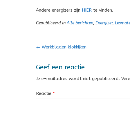
Andere energizers zijn
HIER
te vinden.
Gepubliceerd in
Alle berichten
,
Energizer
,
Lesmate
Bericht
←
Werkbladen klokkijken
navigatie
Geef een reactie
Je e-mailadres wordt niet gepubliceerd.
Ver
Reactie
*