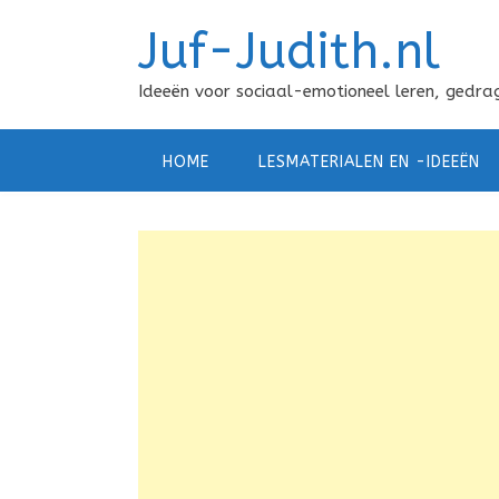
Doorgaan
Juf-Judith.nl
naar
inhoud
Ideeën voor sociaal-emotioneel leren, gedrag
HOME
LESMATERIALEN EN -IDEEËN