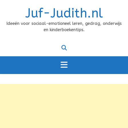
Doorgaan
Juf-Judith.nl
naar
inhoud
Ideeën voor sociaal-emotioneel leren, gedrag, onderwijs
en kinderboekentips.