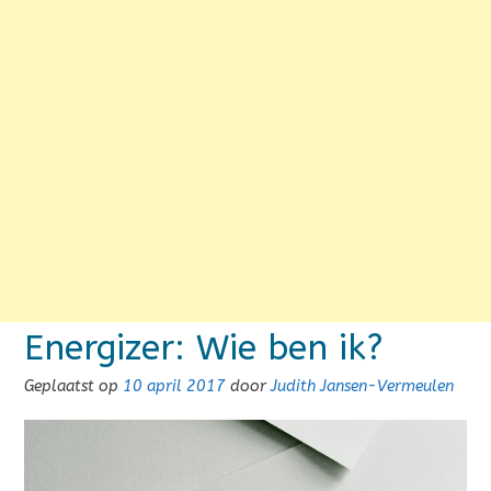
Energizer: Wie ben ik?
Geplaatst op
10 april 2017
door
Judith Jansen-Vermeulen