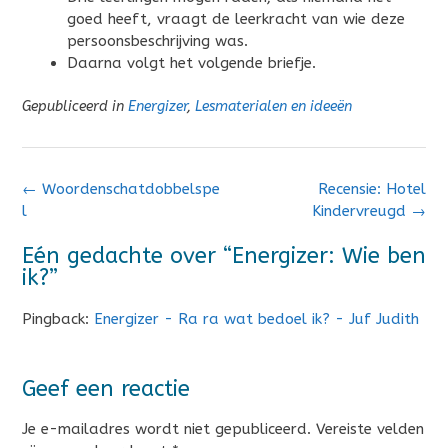
goed heeft, vraagt de leerkracht van wie deze
persoonsbeschrijving was.
Daarna volgt het volgende briefje.
Gepubliceerd in
Energizer
,
Lesmaterialen en ideeën
Bericht
←
Woordenschatdobbelspe
Recensie: Hotel
navigatie
l
Kindervreugd
→
Eén gedachte over “
Energizer: Wie ben
ik?
”
Pingback:
Energizer - Ra ra wat bedoel ik? - Juf Judith
Geef een reactie
Je e-mailadres wordt niet gepubliceerd.
Vereiste velden