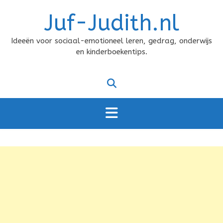
Doorgaan
Juf-Judith.nl
naar
inhoud
Ideeën voor sociaal-emotioneel leren, gedrag, onderwijs
en kinderboekentips.