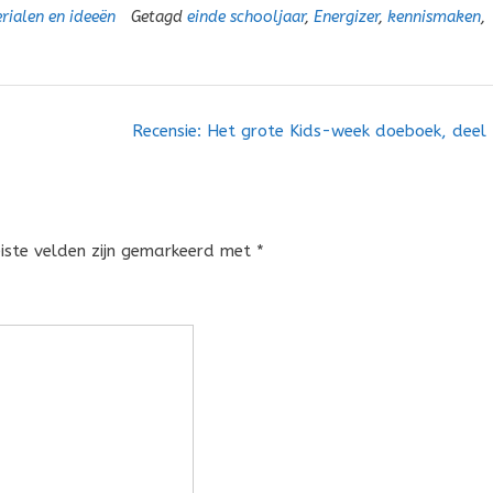
rialen en ideeën
Getagd
einde schooljaar
,
Energizer
,
kennismaken
,
Recensie: Het grote Kids-week doeboek, deel
eiste velden zijn gemarkeerd met
*