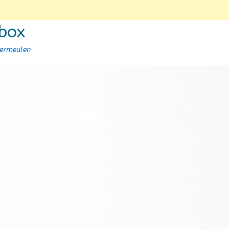
 box
Vermeulen