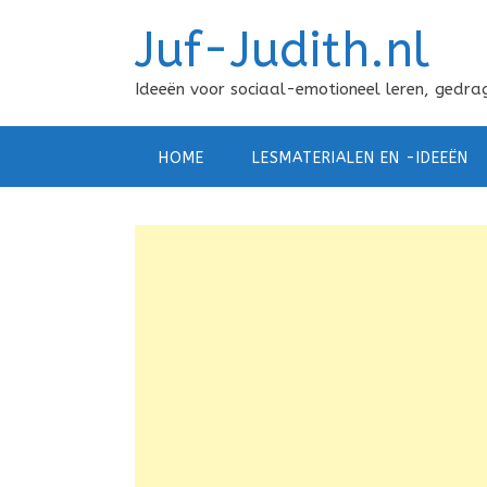
Doorgaan
Juf-Judith.nl
naar
inhoud
Ideeën voor sociaal-emotioneel leren, gedrag
HOME
LESMATERIALEN EN -IDEEËN