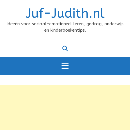
Doorgaan
Juf-Judith.nl
naar
inhoud
Ideeën voor sociaal-emotioneel leren, gedrag, onderwijs
en kinderboekentips.