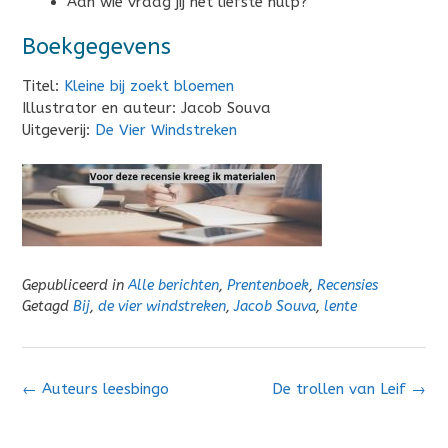
Aan wie vraag jij het liefste hulp?
Boekgegevens
Titel:
Kleine bij zoekt bloemen
Illustrator en auteur: Jacob Souva
Uitgeverij:
De Vier Windstreken
Gepubliceerd in
Alle berichten
,
Prentenboek
,
Recensies
Getagd
Bij
,
de vier windstreken
,
Jacob Souva
,
lente
Bericht
←
Auteurs leesbingo
De trollen van Leif
→
navigatie