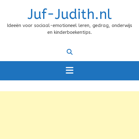
Doorgaan
Juf-Judith.nl
naar
inhoud
Ideeën voor sociaal-emotioneel leren, gedrag, onderwijs
en kinderboekentips.