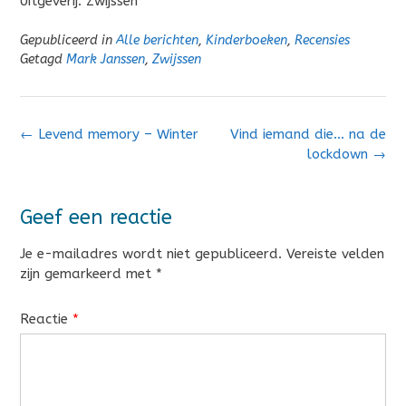
Uitgeverij: Zwijssen
Gepubliceerd in
Alle berichten
,
Kinderboeken
,
Recensies
Getagd
Mark Janssen
,
Zwijssen
Bericht
←
Levend memory – Winter
Vind iemand die… na de
navigatie
lockdown
→
Geef een reactie
Je e-mailadres wordt niet gepubliceerd.
Vereiste velden
zijn gemarkeerd met
*
Reactie
*