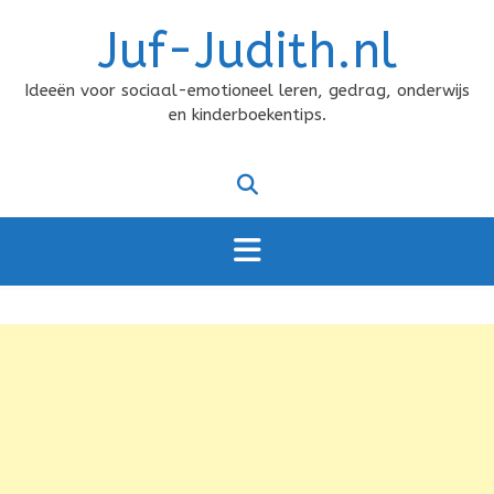
Doorgaan
Juf-Judith.nl
naar
inhoud
Ideeën voor sociaal-emotioneel leren, gedrag, onderwijs
en kinderboekentips.