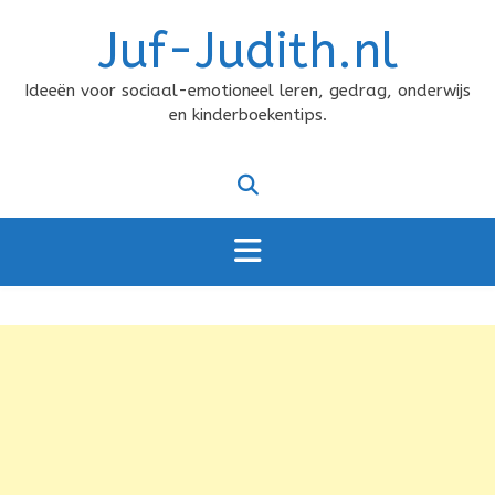
Doorgaan
Juf-Judith.nl
naar
inhoud
Ideeën voor sociaal-emotioneel leren, gedrag, onderwijs
en kinderboekentips.