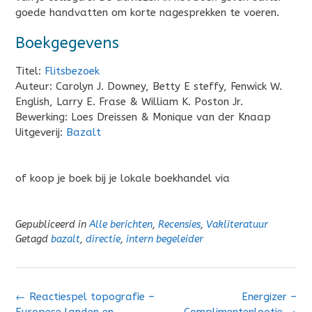
goede handvatten om korte nagesprekken te voeren.
Boekgegevens
Titel:
Flitsbezoek
Auteur: Carolyn J. Downey, Betty E steffy, Fenwick W.
English, Larry E. Frase & William K. Poston Jr.
Bewerking: Loes Dreissen & Monique van der Knaap
Uitgeverij:
Bazalt
of koop je boek bij je lokale boekhandel via
Gepubliceerd in
Alle berichten
,
Recensies
,
Vakliteratuur
Getagd
bazalt
,
directie
,
intern begeleider
Bericht
←
Reactiespel topografie –
Energizer –
navigatie
Europese landen en
Complimentenlootje
→