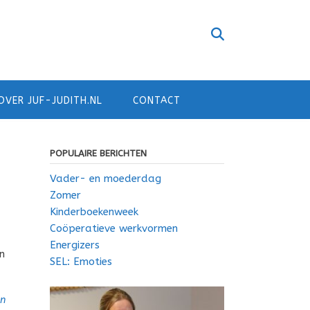
OVER JUF-JUDITH.NL
CONTACT
POPULAIRE BERICHTEN
Vader- en moederdag
Zomer
Kinderboekenweek
Coöperatieve werkvormen
Energizers
n
SEL: Emoties
n