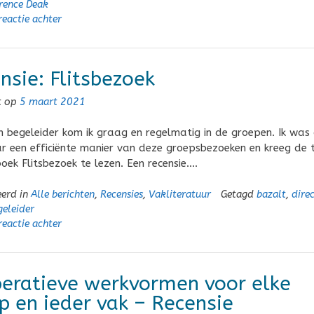
rence Deak
reactie achter
nsie: Flitsbezoek
t op
5 maart 2021
rn begeleider kom ik graag en regelmatig in de groepen. Ik was
r een efficiënte manier van deze groepsbezoeken en kreeg de t
oek Flitsbezoek te lezen. Een recensie….
eerd in
Alle berichten
,
Recensies
,
Vakliteratuur
Getagd
bazalt
,
direc
geleider
reactie achter
eratieve werkvormen voor elke
p en ieder vak – Recensie