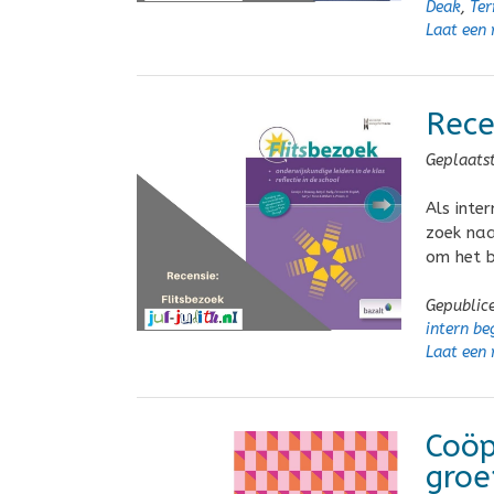
Deak
,
Ter
Laat een 
Rece
Geplaats
Als inte
zoek naa
om het b
Gepublic
intern be
Laat een 
Coöp
groe