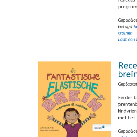
functies
programm
Gepublic
Getagd
b
trainen
Laat een 
Rece
brein
Geplaats
Eerder b
prentenb
kindvrie
met het b
Gepublic