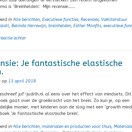
 van alle leerlingen te versterken. Een recent uitgekomen
a is ‘Breinhelden’. Mijn recensie……
eerd in
Alle berichten
,
Executieve functies
,
Recensies
,
Vakliteratuur
azalt
,
Belinda Herrewijn
,
breinhelden
,
Esther Monfils
,
executieve func
reactie achter
nsie: Je fantastische elastische
.
t op
13 april 2018
eschreef juf-judith.nl al eens over het effect van mindsets. Dit
oek gaat over de groeikracht van het brein. Zo kun je, op een
ndelijke manier, met kinderen aan de slag met een ‘growth mind
oek ‘Je fantastische elastische brein’.
eerd in
Alle berichten
,
materialen en producten voor thuis
,
Materiale