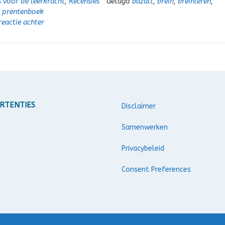
s voor de leerkracht
,
Recensies
Getagd
bazalt
,
brein
,
breinleren
,
,
prentenboek
reactie achter
RTENTIES
Disclaimer
Samenwerken
Privacybeleid
Consent Preferences