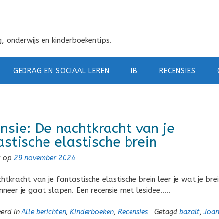
, onderwijs en kinderboekentips.
GEDRAG EN SOCIAAL LEREN
IB
RECENSIES
nsie: De nachtkracht van je
astische elastische brein
t op
29 november 2024
htkracht van je fantastische elastische brein leer je wat je brei
neer je gaat slapen. Een recensie met lesidee…..
eerd in
Alle berichten
,
Kinderboeken
,
Recensies
Getagd
bazalt
,
Joan