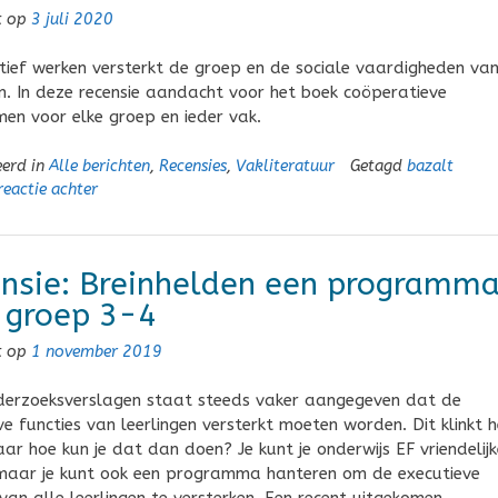
t op
3 juli 2020
ief werken versterkt de groep en de sociale vaardigheden va
en. In deze recensie aandacht voor het boek coöperatieve
en voor elke groep en ieder vak.
eerd in
Alle berichten
,
Recensies
,
Vakliteratuur
Getagd
bazalt
reactie achter
nsie: Breinhelden een programm
 groep 3-4
t op
1 november 2019
derzoeksverslagen staat steeds vaker aangegeven dat de
ve functies van leerlingen versterkt moeten worden. Dit klinkt h
ar hoe kun je dat dan doen? Je kunt je onderwijs EF vriendelijk
maar je kunt ook een programma hanteren om de executieve