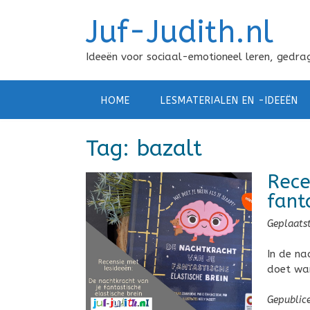
Doorgaan
Juf-Judith.nl
naar
inhoud
Ideeën voor sociaal-emotioneel leren, gedrag
HOME
LESMATERIALEN EN -IDEEËN
Tag:
bazalt
Rece
fant
Geplaats
In de nac
doet wan
Gepublic