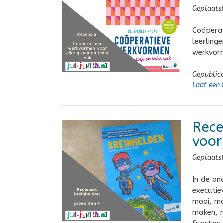
Geplaats
Coöperat
leerling
werkvorm
Gepublic
Laat een 
Rece
voor
Geplaats
In de on
executie
mooi, ma
maken, 