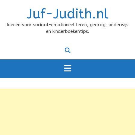
Doorgaan
Juf-Judith.nl
naar
inhoud
Ideeën voor sociaal-emotioneel leren, gedrag, onderwijs
en kinderboekentips.