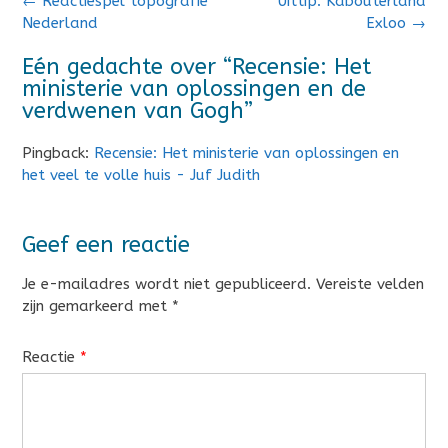
←
Reactiespel topografie
Uittip: Kabouterland
navigatie
Nederland
Exloo
→
Eén gedachte over “
Recensie: Het
ministerie van oplossingen en de
verdwenen van Gogh
”
Pingback:
Recensie: Het ministerie van oplossingen en
het veel te volle huis - Juf Judith
Geef een reactie
Je e-mailadres wordt niet gepubliceerd.
Vereiste velden
zijn gemarkeerd met
*
Reactie
*