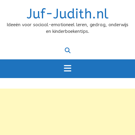
Doorgaan
Juf-Judith.nl
naar
inhoud
Ideeën voor sociaal-emotioneel leren, gedrag, onderwijs
en kinderboekentips.