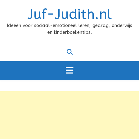
Doorgaan
Juf-Judith.nl
naar
inhoud
Ideeën voor sociaal-emotioneel leren, gedrag, onderwijs
en kinderboekentips.