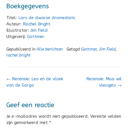
Boekgegevens
Titel:
Lars de dwarse dromedaris
Auteur:
Rachel Bright
Illustrator:
Jim Field
Uitgeverij:
Gottmer
Gepubliceerd in
Alle berichten
Getagd
Gottmer
,
Jim Field
,
rachel bright
Bericht
←
Recensie: Leo en de vloek
Recensie: Muis wil
navigatie
van de Gorgo
vleugels
→
Geef een reactie
Je e-mailadres wordt niet gepubliceerd.
Vereiste velden
zijn gemarkeerd met
*