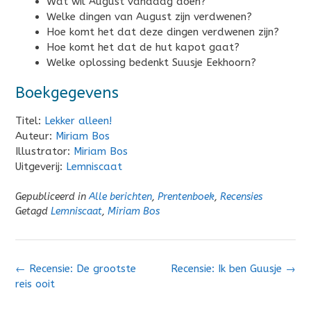
Wat wil August vandaag doen?
Welke dingen van August zijn verdwenen?
Hoe komt het dat deze dingen verdwenen zijn?
Hoe komt het dat de hut kapot gaat?
Welke oplossing bedenkt Suusje Eekhoorn?
Boekgegevens
Titel:
Lekker alleen!
Auteur:
Miriam Bos
Illustrator:
Miriam Bos
Uitgeverij:
Lemniscaat
Gepubliceerd in
Alle berichten
,
Prentenboek
,
Recensies
Getagd
Lemniscaat
,
Miriam Bos
Bericht
←
Recensie: De grootste
Recensie: Ik ben Guusje
→
navigatie
reis ooit