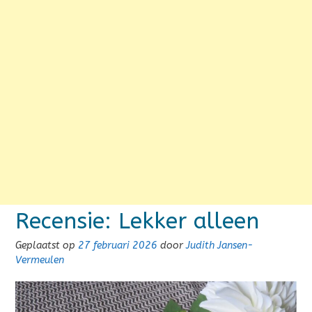
Recensie: Lekker alleen
Geplaatst op
27 februari 2026
door
Judith Jansen-
Vermeulen