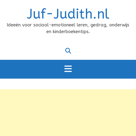
Doorgaan
Juf-Judith.nl
naar
inhoud
Ideeën voor sociaal-emotioneel leren, gedrag, onderwijs
en kinderboekentips.