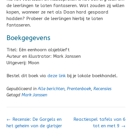
de leerlingen te laten fantaseren. Wat zouden zij willen
kopen, wanneer ze net als Daan hard gespaard
hadden? Probeer de leerlingen hierbij te laten
fantaseren.
Boekgegevens
Titel: Eén eenhoorn alsjeblieft
Auteur en illustrator: Mark Janssen
Uitgeverij: Moon
Bestel dit boek via
deze link
bij je lokale boekhandel.
Gepubliceerd in
Alle berichten
,
Prentenboek
,
Recensies
Getagd
Mark Janssen
Bericht
←
Recensie: De Gorgels en
Reactiespel tafels van 6
navigatie
het geheim van de gletsjer
tot en met 9
→