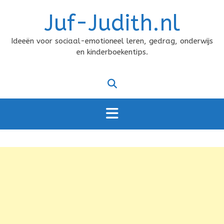
Doorgaan
Juf-Judith.nl
naar
inhoud
Ideeën voor sociaal-emotioneel leren, gedrag, onderwijs
en kinderboekentips.